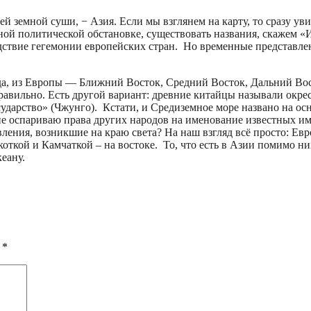
 земной суши, − Азия. Если мы взглянем на карту, то сразу уви
ной политической обстановке, существовать названия, скажем «
ствие гегемонии европейских стран. Но временные представлен
да, из Европы — Ближний Восток, Средний Восток, Дальний Вос
равильно. Есть другой вариант: древние китайцы называли окре
сударство» (Чжунго). Кстати, и Средиземное море названо на о
 не оспариваю права других народов на именование известных им
вления, возникшие на краю света? На наш взгляд всё просто: Евр
укоткой и Камчаткой – на востоке. То, что есть в Азии помимо 
еану.
ы
*