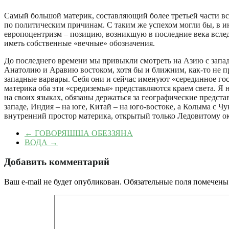
Самый большой материк, составляющий более третьей части всей
по политическим причинам. С таким же успехом могли бы, в и
европоцентризм – позицию, возникшую в последние века вслед
иметь собственные «вечные» обозначения.
До последнего времени мы привыкли смотреть на Азию с запа
Анатолию и Аравию востоком, хотя бы и ближним, как-то не п
западные варвары. Себя они и сейчас именуют «серединное го
материка оба эти «средиземья» представляются краем света. Я
на своих языках, обязаны держаться за географические предста
западе, Индия – на юге, Китай – на юго-востоке, а Колыма с Ч
внутренний простор материка, открытый только Ледовитому ок
←
ГОВОРЯШША ОБЕЗЗЯНА
ВОДА
→
Добавить комментарий
Ваш e-mail не будет опубликован.
Обязательные поля помечен