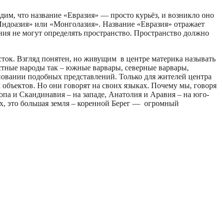
дим, что название «Евразия» — просто курьёз, и возникло оно
Индоазия» или «Монголазия». Название «Евразия» отражает
ия не могут определять пространство. Пространство должно
ток. Взгляд понятен, но живущим в центре материка называть
стные народы так – южные варвары, северные варвары,
сновании подобных представлений. Только для жителей центра
 объектов. Но они говорят на своих языках. Почему мы, говоря
опа и Скандинавия – на западе, Анатолия и Аравия – на юго-
них, это большая земля – коренной Берег — огромный